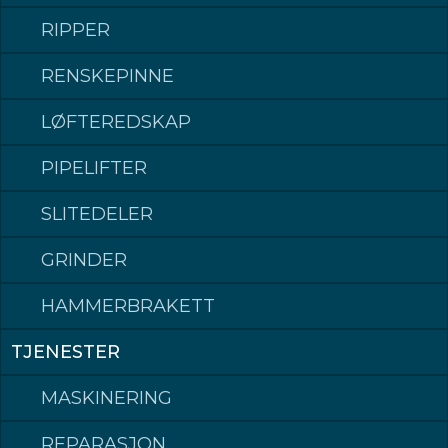
Postadresse: Postboks 140, 4358 Klepp
RIPPER
Besøksadresse: Rognevegen 8, 4352 KLEPPE.
Sentralbord / Switchboard
tlf: +47 51 78 87 50
RENSKEPINNE
Epost: post@kleppmek.no
LØFTEREDSKAP
PIPELIFTER
Made in Norway
SLITEDELER
©2023 Klepp Mek AS All rights reserved
GRINDER
Hardox® is a trademark of the SSAB group of companies.
HAMMERBRAKETT
TJENESTER
MASKINERING
REPARASJON