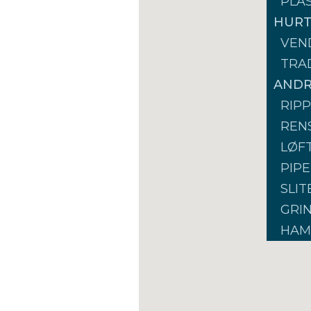
PLA
HURT
VEN
TRA
ANDR
RIP
REN
LØF
PIPE
SLI
GRI
HAM