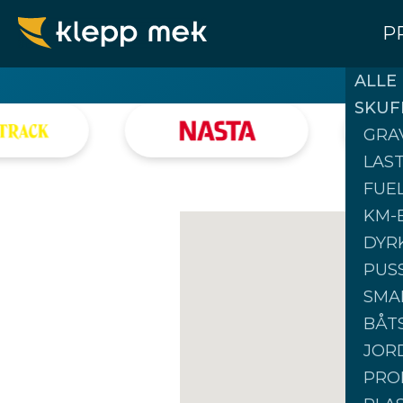
P
ALLE
SKUF
GRA
LAS
FUE
KM-
DYR
PUS
SMA
BÅT
JOR
PRO