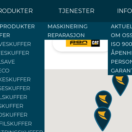
RODUKTER
TJENESTER
INF
 PRODUKTER
MASKINERING
AKTUE
FER
REPARASJON
OM OS
VESKUFFER
ISO 900
TESKUFFER
ÅPENH
LSAVE
PERSO
ECO
GARAN
KESKUFFER
SESKUFFER
LSKUFFER
SKUFFER
DSKUFFER
FILSKUFFER