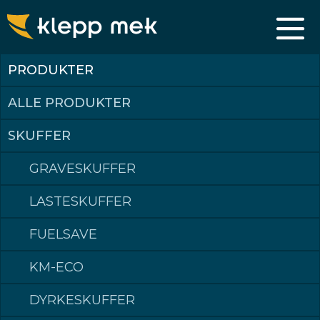
RIPPER
PRODUKTER
EN UNIK HARDHAUS
Bare det beste er godt nok. Derfor har vi utviklet vår egen Ripper –
laget for å tåle ekstreme påkjenninger over tid, og designet slik at
ALLE PRODUKTER
elitedeler kan skiftes enkelt og kjapt. Sammen med KM
hurtigkobling er ripperen fleksibelt i bruk sammen med andre
redskap.
SKUFFER
Ripperen kan ofte være et effektivt og lønnsomt alternativ til
sprenging. Vår løsning brukes blant annet i diamantgruver i Sør-
GRAVESKUFFER
Afrika!
Ripping kan være tøffe greier, og det anbefales at man går opp en
tannstørrelse enn hva man normalt bruker.
LASTESKUFFER
FUELSAVE
KM-ECO
DYRKESKUFFER