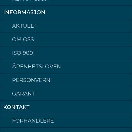
INFORMASJON
AKTUELT
OM OSS
ISO 9001
ÅPENHETSLOVEN
PERSONVERN
GARANTI
Klepp Mek AS
Postadresse: Postboks 140, 4358 Klepp
KONTAKT
Besøksadresse: Rognevegen 8, 4352 KLEPPE.
Sentralbord / Switchboard
tlf: +47 51 78 87 50
FORHANDLERE
Epost: post@kleppmek.no