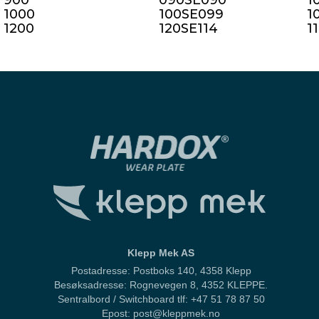
900
090SE090
1
1000
100SE099
1
1200
120SE114
1
Klepp Mek AS
Postadresse: Postboks 140, 4358 Klepp
Besøksadresse: Rognevegen 8, 4352 KLEPPE.
Sentralbord / Switchboard
tlf: +47 51 78 87 50
Epost: post@kleppmek.no