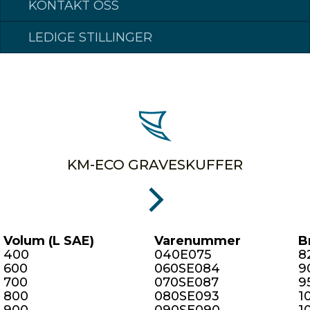
1000
095S098-FS
1
KONTAKT OSS
1150
105S098-FS
1
1350
125S113-FS
1
LEDIGE STILLINGER
1400
140S120-FS
1
KM-ECO GRAVESKUFFER
Volum (L SAE)
Varenummer
B
400
040E075
8
600
060SE084
9
700
070SE087
9
800
080SE093
1